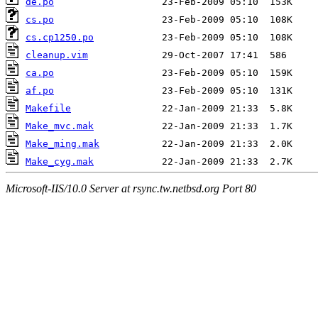
de.po
cs.po
cs.cp1250.po
cleanup.vim
ca.po
af.po
Makefile
Make_mvc.mak
Make_ming.mak
Make_cyg.mak
Microsoft-IIS/10.0 Server at rsync.tw.netbsd.org Port 80