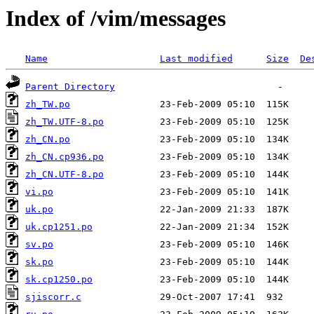
Index of /vim/messages
Name
Last modified
Size
De
Parent Directory
zh_TW.po
zh_TW.UTF-8.po
zh_CN.po
zh_CN.cp936.po
zh_CN.UTF-8.po
vi.po
uk.po
uk.cp1251.po
sv.po
sk.po
sk.cp1250.po
sjiscorr.c