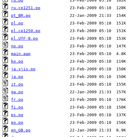
ru.po
ru.cp1251.po
pt_BR.po
pl.po
pl.cp1250.po
pl.UTF-8.po
no.po
main.aap
ko.po
ja.sjis.po
ja.po
it.po
ga.po
fr.po
fi.po
es.po
eo.po
en_GB.po